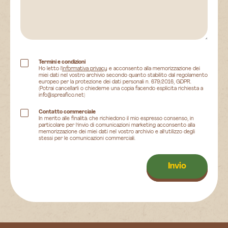
Termini e condizioni
Ho letto l'
informativa privacy
e acconsento alla memorizzazione dei
miei dati nel vostro archivio secondo quanto stabilito dal regolamento
europeo per la protezione dei dati personali n. 679/2016, GDPR.
(Potrai cancellarli o chiederne una copia facendo esplicita richiesta a
info@spreafico.net)
Contatto commerciale
In merito alle finalità che richiedono il mio espresso consenso, in
particolare per l’invio di comunicazioni marketing acconsento alla
memorizzazione dei miei dati nel vostro archivio e all’utilizzo degli
stessi per le comunicazioni commerciali.
Invio