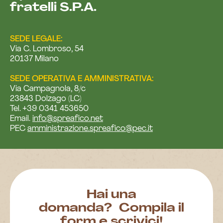
fratelli S.P.A.
SEDE LEGALE:
Via C. Lombroso, 54
20137 Milano
SEDE OPERATIVA E AMMINISTRATIVA:
Via Campagnola, 8/c
23843 Dolzago (LC)
Tel. +39 0341 453650
Email.
info@spreafico.net
PEC
amministrazione.spreafico@pec.it
H
a
i
u
n
a
d
o
m
a
n
d
a
?
C
o
m
p
i
l
a
i
l
f
o
r
m
e
s
c
r
i
v
i
c
i
!